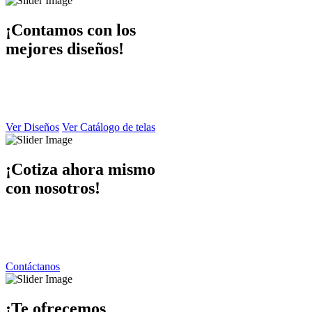
¡Contamos con los
mejores diseños!
En Dibaccy contamos con un ámplio catálogo de diseños y telas
atractivo
y de calidad el cual puede apreciar en este sitio web.
Ver Diseños
Ver Catálogo de telas
¡Cotiza ahora mismo
con nosotros!
Ponemos a su disposición una atención personalizada por parte de
nuestro equipo de trabajo
contáctanos y responderemos de inmediato.
Contáctanos
¡Te ofrecemos