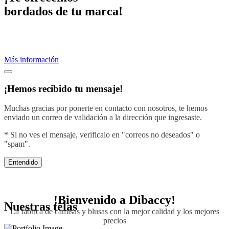
bordados de tu marca!
Proveemos servicios de bordados profesionales.
Crea una imagen efectiva vistiendo con el diseño de tu negocio.
Más información
¡Hemos recibido tu mensaje!
Muchas gracias por ponerte en contacto con nosotros, te hemos
enviado un correo de validación a la dirección que ingresaste.
* Si no ves el mensaje, verificalo en "correos no deseados" o
"spam".
Entendido
!Bienvenido a
Dibaccy!
Nuestras telas
La fábrica de camisas y blusas con la mejor calidad y los mejores
precios