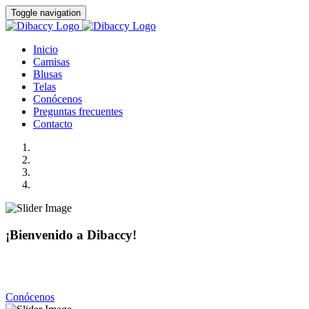
Toggle navigation
Inicio
Camisas
Blusas
Telas
Conócenos
Preguntas frecuentes
Contacto
¡Bienvenido a Dibaccy!
Somos una fábrica de camisas y blusas de la más alta calidad
con precios realmente accesibles.
Conócenos