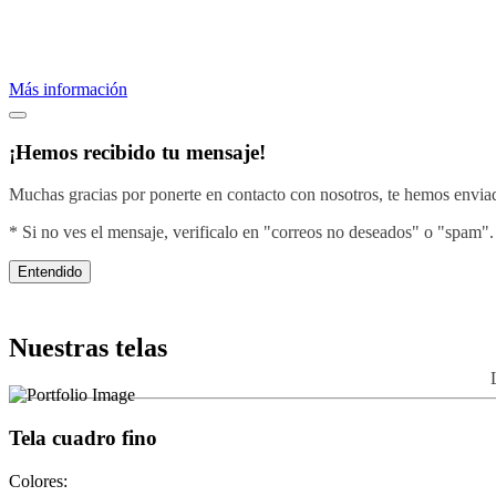
Proveemos servicios de bordados profesionales.
Crea una imagen efectiva vistiendo con el diseño de tu negocio.
Más información
¡Hemos recibido tu mensaje!
Muchas gracias por ponerte en contacto con nosotros, te hemos enviado
* Si no ves el mensaje, verificalo en "correos no deseados" o "spam".
Entendido
Nuestras telas
Tela cuadro fino
Colores: