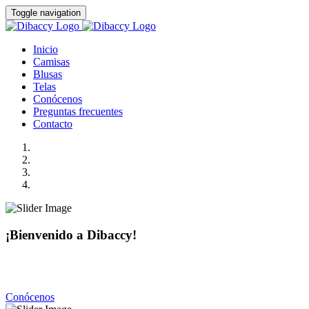
Toggle navigation
Inicio
Camisas
Blusas
Telas
Conócenos
Preguntas frecuentes
Contacto
¡Bienvenido a Dibaccy!
Somos una fábrica de camisas y blusas de la más alta calidad
con precios realmente accesibles.
Conócenos