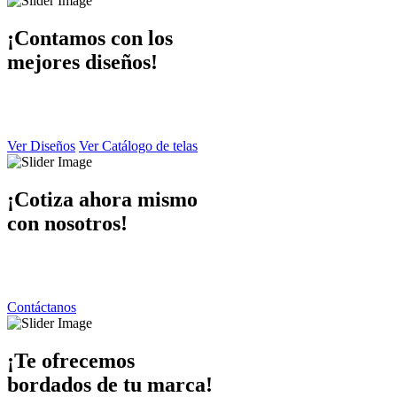
¡Contamos con los
mejores diseños!
En Dibaccy contamos con un ámplio catálogo de diseños y telas atrac
y de calidad el cual puede apreciar en este sitio web.
Ver Diseños
Ver Catálogo de telas
¡Cotiza ahora mismo
con nosotros!
Ponemos a su disposición una atención personalizada por parte de nue
contáctanos y responderemos de inmediato.
Contáctanos
¡Te ofrecemos
bordados de tu marca!