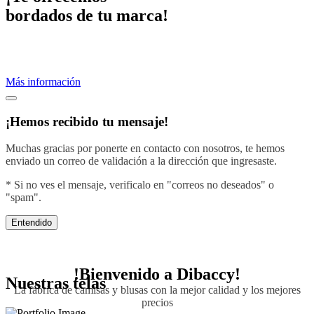
bordados de tu marca!
Proveemos servicios de bordados profesionales.
Crea una imagen efectiva vistiendo con el diseño de tu negocio.
Más información
¡Hemos recibido tu mensaje!
Muchas gracias por ponerte en contacto con nosotros, te hemos
enviado un correo de validación a la dirección que ingresaste.
* Si no ves el mensaje, verificalo en "correos no deseados" o
"spam".
Entendido
!Bienvenido a
Dibaccy!
Nuestras telas
La fábrica de camisas y blusas con la mejor calidad y los mejores
precios