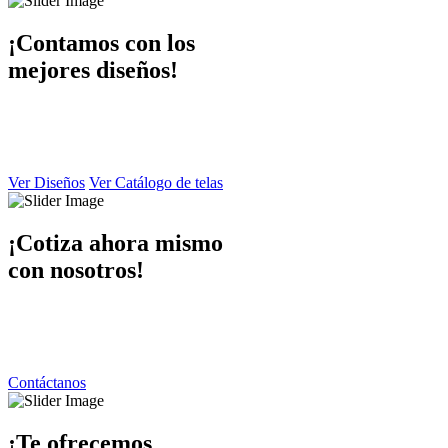
¡Contamos con los
mejores diseños!
En Dibaccy contamos con un ámplio catálogo de diseños y telas
atractivo
y de calidad el cual puede apreciar en este sitio web.
Ver Diseños
Ver Catálogo de telas
¡Cotiza ahora mismo
con nosotros!
Ponemos a su disposición una atención personalizada por parte de
nuestro equipo de trabajo
contáctanos y responderemos de inmediato.
Contáctanos
¡Te ofrecemos