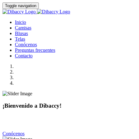
Toggle navigation
Inicio
Camisas
Blusas
Telas
Conócenos
Preguntas frecuentes
Contacto
¡Bienvenido a Dibaccy!
Somos una fábrica de camisas y blusas de la más alta calidad
con precios realmente accesibles.
Conócenos