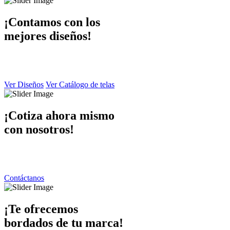
¡Contamos con los
mejores diseños!
En Dibaccy contamos con un ámplio catálogo de diseños y telas atrac
y de calidad el cual puede apreciar en este sitio web.
Ver Diseños
Ver Catálogo de telas
¡Cotiza ahora mismo
con nosotros!
Ponemos a su disposición una atención personalizada por parte de nue
contáctanos y responderemos de inmediato.
Contáctanos
¡Te ofrecemos
bordados de tu marca!