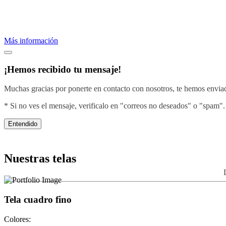
Proveemos servicios de bordados profesionales.
Crea una imagen efectiva vistiendo con el diseño de tu negocio.
Más información
¡Hemos recibido tu mensaje!
Muchas gracias por ponerte en contacto con nosotros, te hemos enviado
* Si no ves el mensaje, verificalo en "correos no deseados" o "spam".
Entendido
Nuestras telas
Tela cuadro fino
Colores: