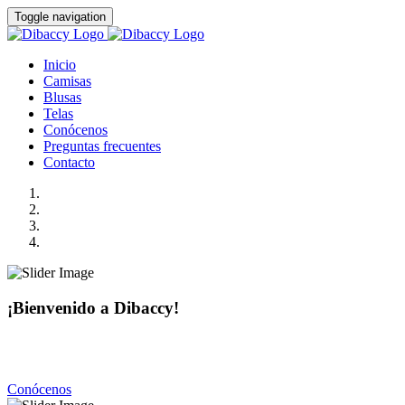
Toggle navigation
Inicio
Camisas
Blusas
Telas
Conócenos
Preguntas frecuentes
Contacto
¡Bienvenido a Dibaccy!
Somos una fábrica de camisas y blusas de la más alta calidad
con precios realmente accesibles.
Conócenos