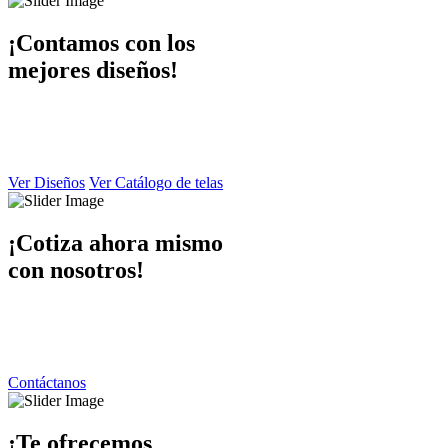
¡Contamos con los
mejores diseños!
En Dibaccy contamos con un ámplio catálogo de diseños y telas
atractivo
y de calidad el cual puede apreciar en este sitio web.
Ver Diseños
Ver Catálogo de telas
¡Cotiza ahora mismo
con nosotros!
Ponemos a su disposición una atención personalizada por parte de
nuestro equipo de trabajo
contáctanos y responderemos de inmediato.
Contáctanos
¡Te ofrecemos