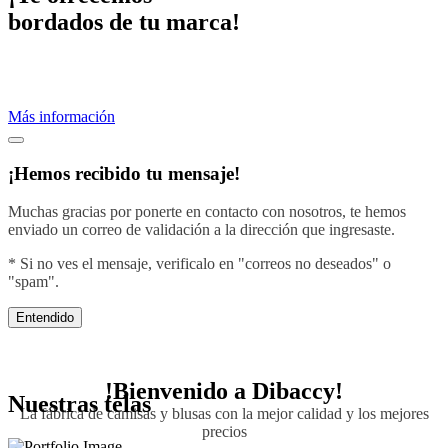
bordados de tu marca!
Proveemos servicios de bordados profesionales.
Crea una imagen efectiva vistiendo con el diseño de tu negocio.
Más información
¡Hemos recibido tu mensaje!
Muchas gracias por ponerte en contacto con nosotros, te hemos
enviado un correo de validación a la dirección que ingresaste.
* Si no ves el mensaje, verificalo en "correos no deseados" o
"spam".
Entendido
!Bienvenido a
Dibaccy!
Nuestras telas
La fábrica de camisas y blusas con la mejor calidad y los mejores
precios