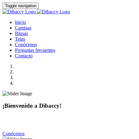
Toggle navigation
Inicio
Camisas
Blusas
Telas
Conócenos
Preguntas frecuentes
Contacto
¡Bienvenido a Dibaccy!
Somos una fábrica de camisas y blusas de la más alta calidad
con precios realmente accesibles.
Conócenos