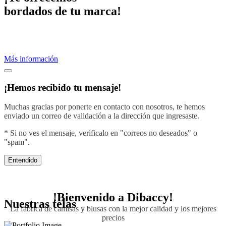
bordados de tu marca!
Proveemos servicios de bordados profesionales.
Crea una imagen efectiva vistiendo con el diseño de tu negocio.
Más información
¡Hemos recibido tu mensaje!
Muchas gracias por ponerte en contacto con nosotros, te hemos
enviado un correo de validación a la dirección que ingresaste.
* Si no ves el mensaje, verificalo en "correos no deseados" o
"spam".
Entendido
!Bienvenido a
Dibaccy!
Nuestras telas
La fábrica de camisas y blusas con la mejor calidad y los mejores
precios