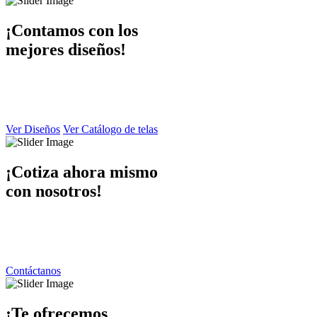
¡Contamos con los
mejores diseños!
En Dibaccy contamos con un ámplio catálogo de diseños y telas
atractivo
y de calidad el cual puede apreciar en este sitio web.
Ver Diseños
Ver Catálogo de telas
¡Cotiza ahora mismo
con nosotros!
Ponemos a su disposición una atención personalizada por parte de
nuestro equipo de trabajo
contáctanos y responderemos de inmediato.
Contáctanos
¡Te ofrecemos