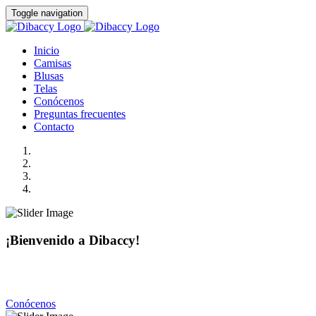
Toggle navigation
Inicio
Camisas
Blusas
Telas
Conócenos
Preguntas frecuentes
Contacto
¡Bienvenido a Dibaccy!
Somos una fábrica de camisas y blusas de la más alta calidad
con precios realmente accesibles.
Conócenos