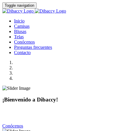
Toggle navigation
Inicio
Camisas
Blusas
Telas
Conócenos
Preguntas frecuentes
Contacto
¡Bienvenido a Dibaccy!
Somos una fábrica de camisas y blusas de la más alta calidad
con precios realmente accesibles.
Conócenos