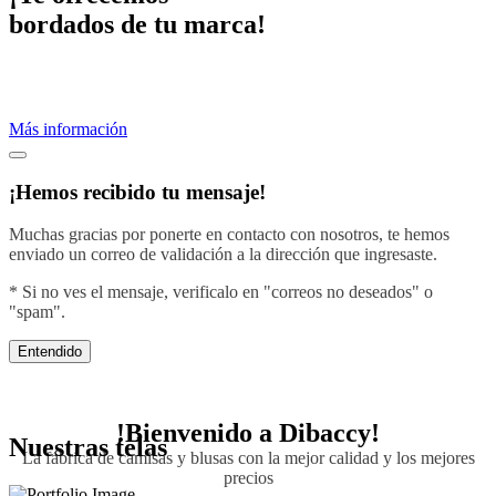
bordados de tu marca!
Proveemos servicios de bordados profesionales.
Crea una imagen efectiva vistiendo con el diseño de tu negocio.
Más información
¡Hemos recibido tu mensaje!
Muchas gracias por ponerte en contacto con nosotros, te hemos
enviado un correo de validación a la dirección que ingresaste.
* Si no ves el mensaje, verificalo en "correos no deseados" o
"spam".
Entendido
!Bienvenido a
Dibaccy!
Nuestras telas
La fábrica de camisas y blusas con la mejor calidad y los mejores
precios