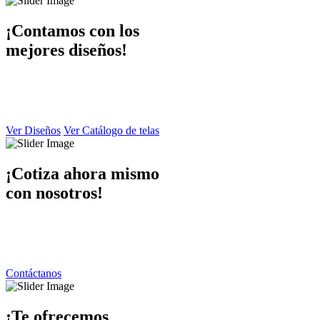
¡Contamos con los
mejores diseños!
En Dibaccy contamos con un ámplio catálogo de diseños y telas
atractivo
y de calidad el cual puede apreciar en este sitio web.
Ver Diseños
Ver Catálogo de telas
¡Cotiza ahora mismo
con nosotros!
Ponemos a su disposición una atención personalizada por parte de
nuestro equipo de trabajo
contáctanos y responderemos de inmediato.
Contáctanos
¡Te ofrecemos