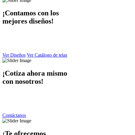
¡Contamos con los
mejores diseños!
En Dibaccy contamos con un ámplio catálogo de diseños y telas
atractivo
y de calidad el cual puede apreciar en este sitio web.
Ver Diseños
Ver Catálogo de telas
¡Cotiza ahora mismo
con nosotros!
Ponemos a su disposición una atención personalizada por parte de
nuestro equipo de trabajo
contáctanos y responderemos de inmediato.
Contáctanos
¡Te ofrecemos