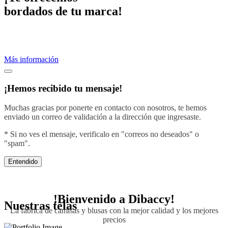
bordados de tu marca!
Proveemos servicios de bordados profesionales.
Crea una imagen efectiva vistiendo con el diseño de tu negocio.
Más información
¡Hemos recibido tu mensaje!
Muchas gracias por ponerte en contacto con nosotros, te hemos
enviado un correo de validación a la dirección que ingresaste.
* Si no ves el mensaje, verificalo en "correos no deseados" o
"spam".
Entendido
!Bienvenido a
Dibaccy!
Nuestras telas
La fábrica de camisas y blusas con la mejor calidad y los mejores
precios