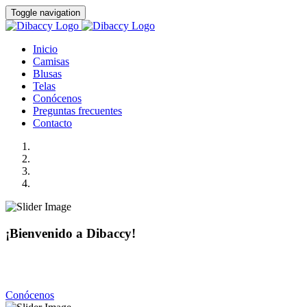
Toggle navigation
Inicio
Camisas
Blusas
Telas
Conócenos
Preguntas frecuentes
Contacto
¡Bienvenido a Dibaccy!
Somos una fábrica de camisas y blusas de la más alta calidad
con precios realmente accesibles.
Conócenos