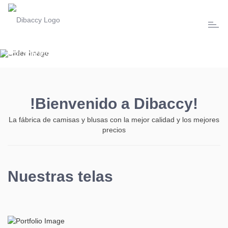
¡BIENVENIDO A DIBACCY!
Toggl
Somos una fábrica de camisas y blusas de la más alta
naviga
calidad
con precios realmente accesibles.
CONÓCENOS
!Bienvenido a
Dibaccy!
La fábrica de camisas y blusas con la mejor calidad y los mejores
precios
Nuestras telas