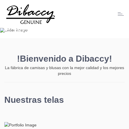
¡BIENVENIDO A DIBACCY!
Toggl
Somos una fábrica de camisas y blusas de la más alta
naviga
calidad
con precios realmente accesibles.
CONÓCENOS
!Bienvenido a
Dibaccy!
La fábrica de camisas y blusas con la mejor calidad y los mejores
precios
Nuestras telas