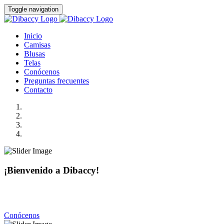
Toggle navigation
Inicio
Camisas
Blusas
Telas
Conócenos
Preguntas frecuentes
Contacto
¡Bienvenido a Dibaccy!
Somos una fábrica de camisas y blusas de la más alta calidad
con precios realmente accesibles.
Conócenos