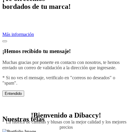
bordados de tu marca!
Proveemos servicios de bordados profesionales.
Crea una imagen efectiva vistiendo con el diseño de tu negocio.
Más información
¡Hemos recibido tu mensaje!
Muchas gracias por ponerte en contacto con nosotros, te hemos
enviado un correo de validación a la dirección que ingresaste.
* Si no ves el mensaje, verificalo en "correos no deseados" o
"spam".
Entendido
!Bienvenido a
Dibaccy!
Nuestras telas
La fábrica de camisas y blusas con la mejor calidad y los mejores
precios