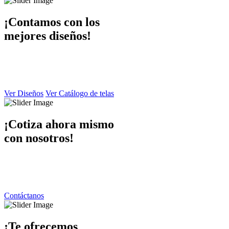
¡Contamos con los
mejores diseños!
En Dibaccy contamos con un ámplio catálogo de diseños y telas
atractivo
y de calidad el cual puede apreciar en este sitio web.
Ver Diseños
Ver Catálogo de telas
¡Cotiza ahora mismo
con nosotros!
Ponemos a su disposición una atención personalizada por parte de
nuestro equipo de trabajo
contáctanos y responderemos de inmediato.
Contáctanos
¡Te ofrecemos