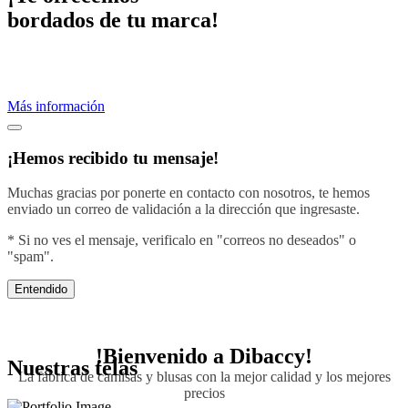
bordados de tu marca!
Proveemos servicios de bordados profesionales.
Crea una imagen efectiva vistiendo con el diseño de tu negocio.
Más información
¡Hemos recibido tu mensaje!
Muchas gracias por ponerte en contacto con nosotros, te hemos
enviado un correo de validación a la dirección que ingresaste.
* Si no ves el mensaje, verificalo en "correos no deseados" o
"spam".
Entendido
!Bienvenido a
Dibaccy!
Nuestras telas
La fábrica de camisas y blusas con la mejor calidad y los mejores
precios