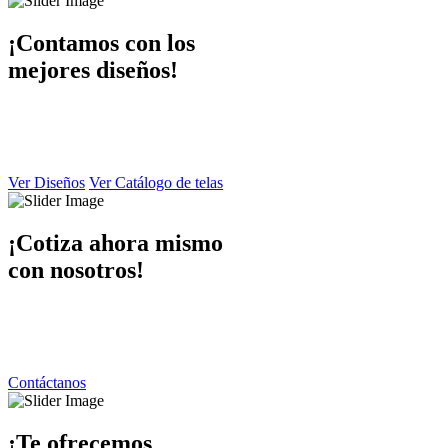
¡Contamos con los
mejores diseños!
En Dibaccy contamos con un ámplio catálogo de diseños y telas
atractivo
y de calidad el cual puede apreciar en este sitio web.
Ver Diseños
Ver Catálogo de telas
¡Cotiza ahora mismo
con nosotros!
Ponemos a su disposición una atención personalizada por parte de
nuestro equipo de trabajo
contáctanos y responderemos de inmediato.
Contáctanos
¡Te ofrecemos