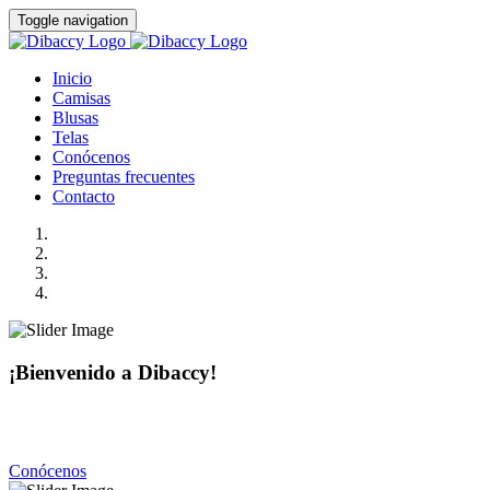
Toggle navigation
Inicio
Camisas
Blusas
Telas
Conócenos
Preguntas frecuentes
Contacto
¡Bienvenido a Dibaccy!
Somos una fábrica de camisas y blusas de la más alta calidad
con precios realmente accesibles.
Conócenos