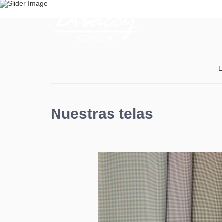
Somos una fábrica de camisas y blusas de la más
con precios realmente accesibles.
CONÓCENOS
L
Nuestras telas