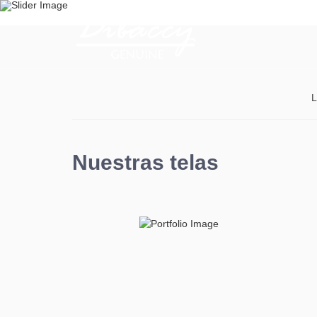
En Dibaccy 
y de calidad
L
VER DI
Nuestras telas