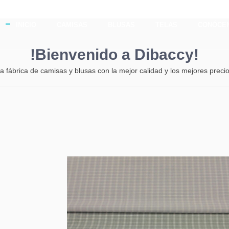
contamos con un ámplio catálogo de diseños y telas atractivo
INICIO
CAMISAS
BLUSAS
TELAS
CONÓCE
 el cual puede apreciar en este sitio web.
!Bienvenido a
Dibaccy!
a fábrica de camisas y blusas con la mejor calidad y los mejores preci
SEÑOS
VER CATÁLOGO DE TELAS