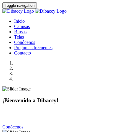
Toggle navigation
Inicio
Camisas
Blusas
Telas
Conócenos
Preguntas frecuentes
Contacto
¡Bienvenido a Dibaccy!
Somos una fábrica de camisas y blusas de la más alta calidad
con precios realmente accesibles.
Conócenos