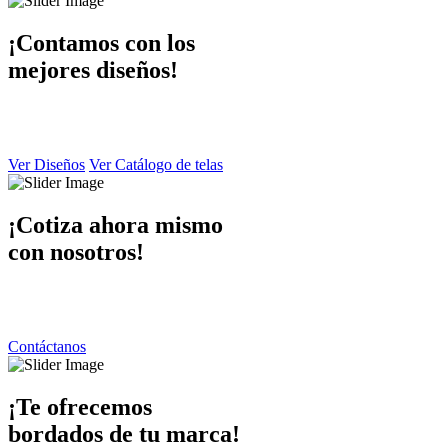
¡Contamos con los
mejores diseños!
En Dibaccy contamos con un ámplio catálogo de diseños y telas atrac
y de calidad el cual puede apreciar en este sitio web.
Ver Diseños
Ver Catálogo de telas
¡Cotiza ahora mismo
con nosotros!
Ponemos a su disposición una atención personalizada por parte de nue
contáctanos y responderemos de inmediato.
Contáctanos
¡Te ofrecemos
bordados de tu marca!