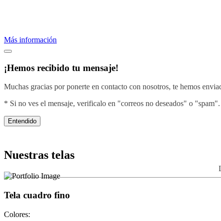
Proveemos servicios de bordados profesionales.
Crea una imagen efectiva vistiendo con el diseño de tu negocio.
Más información
¡Hemos recibido tu mensaje!
Muchas gracias por ponerte en contacto con nosotros, te hemos enviado
* Si no ves el mensaje, verificalo en "correos no deseados" o "spam".
Entendido
Nuestras telas
Tela cuadro fino
Colores: