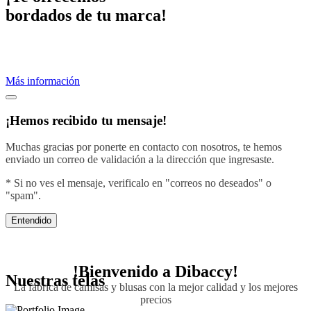
bordados de tu marca!
Proveemos servicios de bordados profesionales.
Crea una imagen efectiva vistiendo con el diseño de tu negocio.
Más información
¡Hemos recibido tu mensaje!
Muchas gracias por ponerte en contacto con nosotros, te hemos
enviado un correo de validación a la dirección que ingresaste.
* Si no ves el mensaje, verificalo en "correos no deseados" o
"spam".
Entendido
!Bienvenido a
Dibaccy!
Nuestras telas
La fábrica de camisas y blusas con la mejor calidad y los mejores
precios