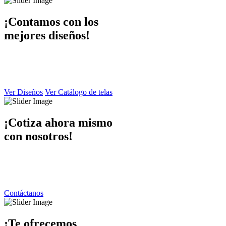
¡Contamos con los
mejores diseños!
En Dibaccy contamos con un ámplio catálogo de diseños y telas
atractivo
y de calidad el cual puede apreciar en este sitio web.
Ver Diseños
Ver Catálogo de telas
¡Cotiza ahora mismo
con nosotros!
Ponemos a su disposición una atención personalizada por parte de
nuestro equipo de trabajo
contáctanos y responderemos de inmediato.
Contáctanos
¡Te ofrecemos