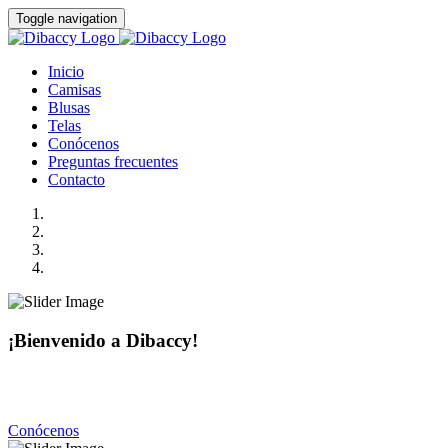
Toggle navigation
Inicio
Camisas
Blusas
Telas
Conócenos
Preguntas frecuentes
Contacto
¡Bienvenido a Dibaccy!
Somos una fábrica de camisas y blusas de la más alta calidad
con precios realmente accesibles.
Conócenos