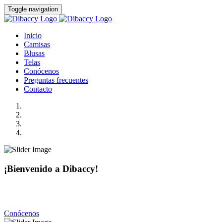
Toggle navigation
Inicio
Camisas
Blusas
Telas
Conócenos
Preguntas frecuentes
Contacto
¡Bienvenido a Dibaccy!
Somos una fábrica de camisas y blusas de la más alta calidad
con precios realmente accesibles.
Conócenos