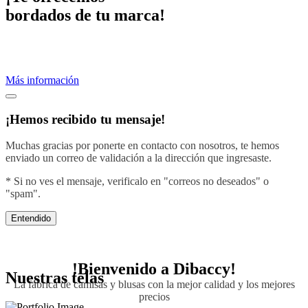
bordados de tu marca!
Proveemos servicios de bordados profesionales.
Crea una imagen efectiva vistiendo con el diseño de tu negocio.
Más información
¡Hemos recibido tu mensaje!
Muchas gracias por ponerte en contacto con nosotros, te hemos
enviado un correo de validación a la dirección que ingresaste.
* Si no ves el mensaje, verificalo en "correos no deseados" o
"spam".
Entendido
!Bienvenido a
Dibaccy!
Nuestras telas
La fábrica de camisas y blusas con la mejor calidad y los mejores
precios