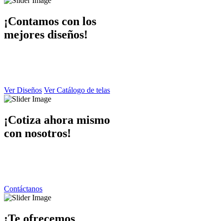
¡Contamos con los
mejores diseños!
En Dibaccy contamos con un ámplio catálogo de diseños y telas
atractivo
y de calidad el cual puede apreciar en este sitio web.
Ver Diseños
Ver Catálogo de telas
¡Cotiza ahora mismo
con nosotros!
Ponemos a su disposición una atención personalizada por parte de
nuestro equipo de trabajo
contáctanos y responderemos de inmediato.
Contáctanos
¡Te ofrecemos