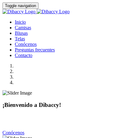
Toggle navigation
Inicio
Camisas
Blusas
Telas
Conócenos
Preguntas frecuentes
Contacto
¡Bienvenido a Dibaccy!
Somos una fábrica de camisas y blusas de la más alta calidad
con precios realmente accesibles.
Conócenos