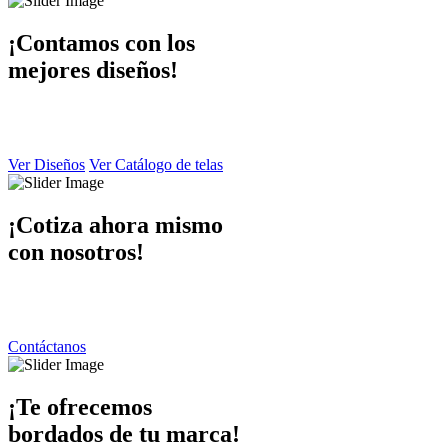
¡Contamos con los
mejores diseños!
En Dibaccy contamos con un ámplio catálogo de diseños y telas atrac
y de calidad el cual puede apreciar en este sitio web.
Ver Diseños
Ver Catálogo de telas
¡Cotiza ahora mismo
con nosotros!
Ponemos a su disposición una atención personalizada por parte de nue
contáctanos y responderemos de inmediato.
Contáctanos
¡Te ofrecemos
bordados de tu marca!