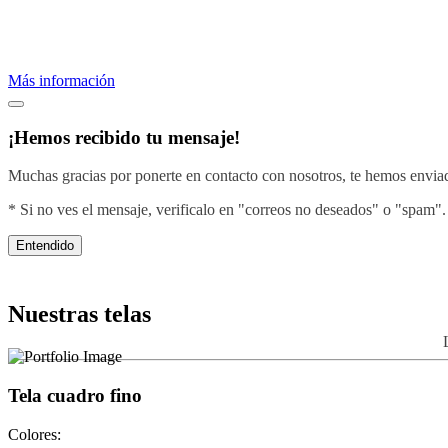
Proveemos servicios de bordados profesionales.
Crea una imagen efectiva vistiendo con el diseño de tu negocio.
Más información
¡Hemos recibido tu mensaje!
Muchas gracias por ponerte en contacto con nosotros, te hemos enviado
* Si no ves el mensaje, verificalo en "correos no deseados" o "spam".
Entendido
Nuestras telas
Tela cuadro fino
Colores: