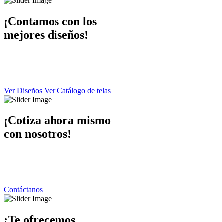
¡Contamos con los
mejores diseños!
En Dibaccy contamos con un ámplio catálogo de diseños y telas
atractivo
y de calidad el cual puede apreciar en este sitio web.
Ver Diseños
Ver Catálogo de telas
¡Cotiza ahora mismo
con nosotros!
Ponemos a su disposición una atención personalizada por parte de
nuestro equipo de trabajo
contáctanos y responderemos de inmediato.
Contáctanos
¡Te ofrecemos