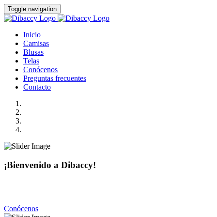
Toggle navigation
Inicio
Camisas
Blusas
Telas
Conócenos
Preguntas frecuentes
Contacto
¡Bienvenido a Dibaccy!
Somos una fábrica de camisas y blusas de la más alta calidad
con precios realmente accesibles.
Conócenos