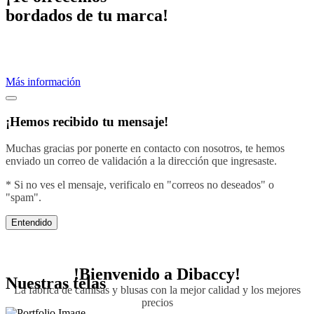
bordados de tu marca!
Proveemos servicios de bordados profesionales.
Crea una imagen efectiva vistiendo con el diseño de tu negocio.
Más información
¡Hemos recibido tu mensaje!
Muchas gracias por ponerte en contacto con nosotros, te hemos
enviado un correo de validación a la dirección que ingresaste.
* Si no ves el mensaje, verificalo en "correos no deseados" o
"spam".
Entendido
!Bienvenido a
Dibaccy!
Nuestras telas
La fábrica de camisas y blusas con la mejor calidad y los mejores
precios