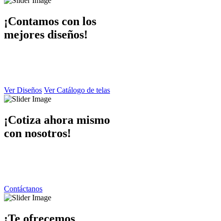
¡Contamos con los
mejores diseños!
En Dibaccy contamos con un ámplio catálogo de diseños y telas
atractivo
y de calidad el cual puede apreciar en este sitio web.
Ver Diseños
Ver Catálogo de telas
¡Cotiza ahora mismo
con nosotros!
Ponemos a su disposición una atención personalizada por parte de
nuestro equipo de trabajo
contáctanos y responderemos de inmediato.
Contáctanos
¡Te ofrecemos