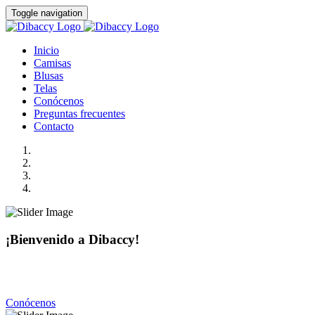
Toggle navigation
Inicio
Camisas
Blusas
Telas
Conócenos
Preguntas frecuentes
Contacto
¡Bienvenido a Dibaccy!
Somos una fábrica de camisas y blusas de la más alta calidad
con precios realmente accesibles.
Conócenos