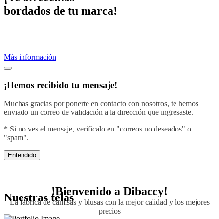
bordados de tu marca!
Proveemos servicios de bordados profesionales.
Crea una imagen efectiva vistiendo con el diseño de tu negocio.
Más información
¡Hemos recibido tu mensaje!
Muchas gracias por ponerte en contacto con nosotros, te hemos
enviado un correo de validación a la dirección que ingresaste.
* Si no ves el mensaje, verificalo en "correos no deseados" o
"spam".
Entendido
!Bienvenido a
Dibaccy!
Nuestras telas
La fábrica de camisas y blusas con la mejor calidad y los mejores
precios