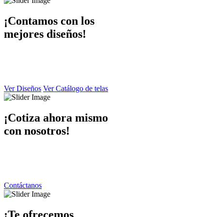
¡Contamos con los
mejores diseños!
En Dibaccy contamos con un ámplio catálogo de diseños y telas
atractivo
y de calidad el cual puede apreciar en este sitio web.
Ver Diseños
Ver Catálogo de telas
¡Cotiza ahora mismo
con nosotros!
Ponemos a su disposición una atención personalizada por parte de
nuestro equipo de trabajo
contáctanos y responderemos de inmediato.
Contáctanos
¡Te ofrecemos