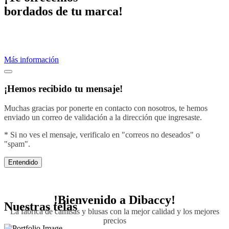
bordados de tu marca!
Proveemos servicios de bordados profesionales.
Crea una imagen efectiva vistiendo con el diseño de tu negocio.
Más información
¡Hemos recibido tu mensaje!
Muchas gracias por ponerte en contacto con nosotros, te hemos
enviado un correo de validación a la dirección que ingresaste.
* Si no ves el mensaje, verificalo en "correos no deseados" o
"spam".
Entendido
!Bienvenido a
Dibaccy!
Nuestras telas
La fábrica de camisas y blusas con la mejor calidad y los mejores
precios