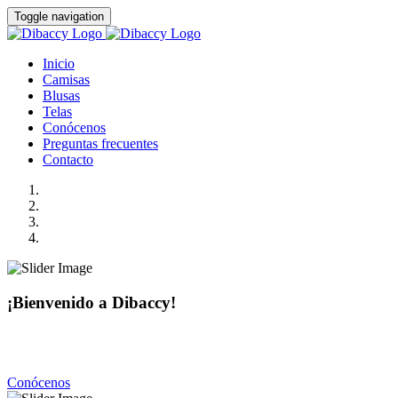
Toggle navigation
Inicio
Camisas
Blusas
Telas
Conócenos
Preguntas frecuentes
Contacto
¡Bienvenido a Dibaccy!
Somos una fábrica de camisas y blusas de la más alta calidad
con precios realmente accesibles.
Conócenos