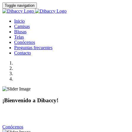
Toggle navigation
Inicio
Camisas
Blusas
Telas
Conócenos
Preguntas frecuentes
Contacto
¡Bienvenido a Dibaccy!
Somos una fábrica de camisas y blusas de la más alta calidad
con precios realmente accesibles.
Conócenos