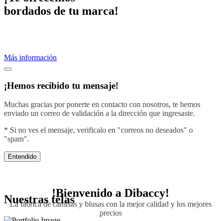
bordados de tu marca!
Proveemos servicios de bordados profesionales.
Crea una imagen efectiva vistiendo con el diseño de tu negocio.
Más información
¡Hemos recibido tu mensaje!
Muchas gracias por ponerte en contacto con nosotros, te hemos
enviado un correo de validación a la dirección que ingresaste.
* Si no ves el mensaje, verificalo en "correos no deseados" o
"spam".
Entendido
!Bienvenido a
Dibaccy!
Nuestras telas
La fábrica de camisas y blusas con la mejor calidad y los mejores
precios