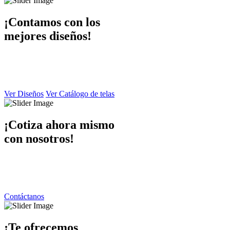
¡Contamos con los
mejores diseños!
En Dibaccy contamos con un ámplio catálogo de diseños y telas
atractivo
y de calidad el cual puede apreciar en este sitio web.
Ver Diseños
Ver Catálogo de telas
¡Cotiza ahora mismo
con nosotros!
Ponemos a su disposición una atención personalizada por parte de
nuestro equipo de trabajo
contáctanos y responderemos de inmediato.
Contáctanos
¡Te ofrecemos