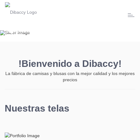
¡CONTAMOS CON LOS
MEJORES DISEÑOS!
Toggl
naviga
En Dibaccy contamos con un ámplio catálogo de diseños y
telas atractivo
y de calidad el cual puede apreciar en este sitio web.
!Bienvenido a
Dibaccy!
VER DISEÑOS
VER CATÁLOGO DE TELAS
La fábrica de camisas y blusas con la mejor calidad y los mejores
precios
Nuestras telas