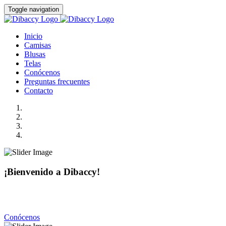
Toggle navigation
Inicio
Camisas
Blusas
Telas
Conócenos
Preguntas frecuentes
Contacto
¡Bienvenido a Dibaccy!
Somos una fábrica de camisas y blusas de la más alta calidad
con precios realmente accesibles.
Conócenos