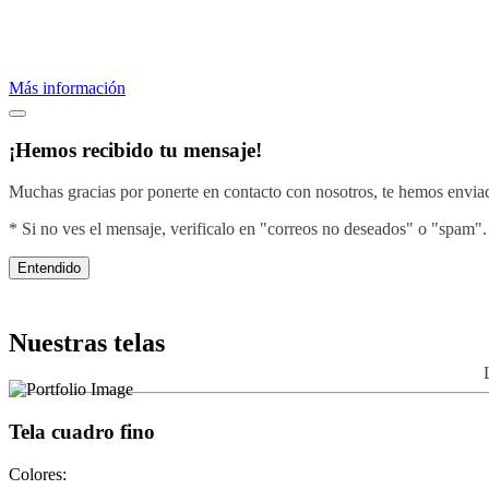
Proveemos servicios de bordados profesionales.
Crea una imagen efectiva vistiendo con el diseño de tu negocio.
Más información
¡Hemos recibido tu mensaje!
Muchas gracias por ponerte en contacto con nosotros, te hemos enviado
* Si no ves el mensaje, verificalo en "correos no deseados" o "spam".
Entendido
Nuestras telas
Tela cuadro fino
Colores: