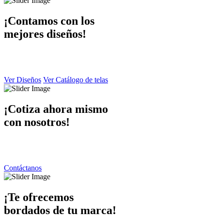
¡Contamos con los
mejores diseños!
En Dibaccy contamos con un ámplio catálogo de diseños y telas atrac
y de calidad el cual puede apreciar en este sitio web.
Ver Diseños
Ver Catálogo de telas
¡Cotiza ahora mismo
con nosotros!
Ponemos a su disposición una atención personalizada por parte de nue
contáctanos y responderemos de inmediato.
Contáctanos
¡Te ofrecemos
bordados de tu marca!