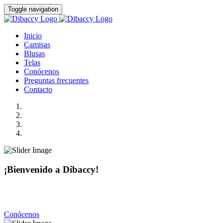
Toggle navigation
Inicio
Camisas
Blusas
Telas
Conócenos
Preguntas frecuentes
Contacto
¡Bienvenido a Dibaccy!
Somos una fábrica de camisas y blusas de la más alta calidad
con precios realmente accesibles.
Conócenos