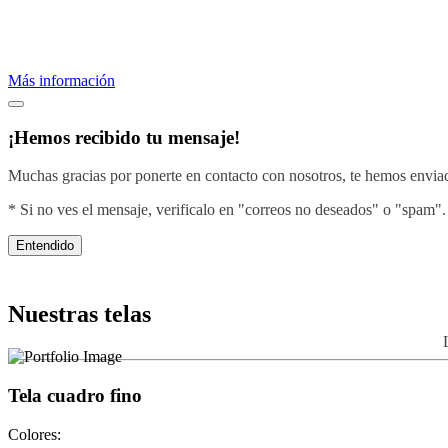
Proveemos servicios de bordados profesionales.
Crea una imagen efectiva vistiendo con el diseño de tu negocio.
Más información
¡Hemos recibido tu mensaje!
Muchas gracias por ponerte en contacto con nosotros, te hemos enviado
* Si no ves el mensaje, verificalo en "correos no deseados" o "spam".
Entendido
Nuestras telas
Tela cuadro fino
Colores: