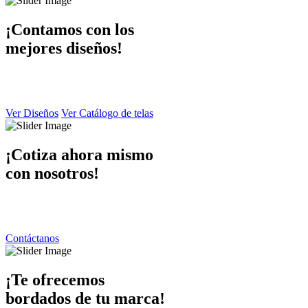
¡Contamos con los
mejores diseños!
En Dibaccy contamos con un ámplio catálogo de diseños y telas atrac
y de calidad el cual puede apreciar en este sitio web.
Ver Diseños
Ver Catálogo de telas
¡Cotiza ahora mismo
con nosotros!
Ponemos a su disposición una atención personalizada por parte de nue
contáctanos y responderemos de inmediato.
Contáctanos
¡Te ofrecemos
bordados de tu marca!